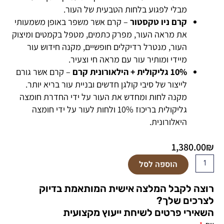
מבלי לפגוע בלחות הטבעית של העור.
קרם ניו טקסטור
– קרם אשר משפר באופן משמעותי
את מראה העור, מפרק כתמים, מטפל בקמטים ומיצוק
העור, מנטרל רדיקלים חופשיים, מקנה חידוש עור
מיידי ומותיר עור עם מראה חי וצעיר.
10% גליקולית + הילאורונית קרם
– קרם אשר גורם
לייצור של סיבי קולגן חדשים ובניית עור בריא יותר.
מקנה לחות ומחדש את העור על ידי החדרת חומצה
גליקולית בריכוז 10% ולחות לעור על ידי חומצה
היאלורונית.
1,380.00
₪
כמות
הוספה לסל
של
ערכה
רוצה לקבל המלצה אישית המותאמת בדיוק
הכוללת
לצרכים שלך?
5
השאירי פרטים לשיחת ייעוץ מקצועית
מוצרים