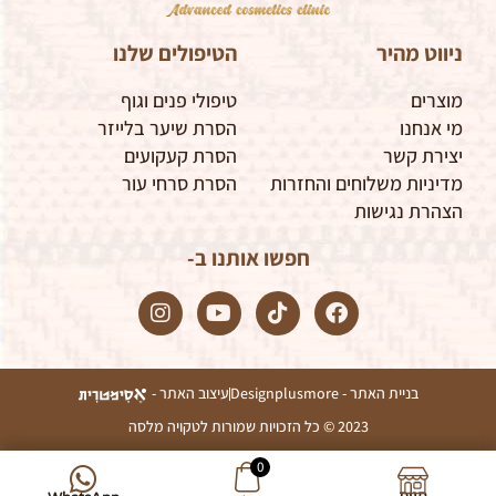
ניווט מהיר
הטיפולים שלנו
מוצרים
טיפולי פנים וגוף
מי אנחנו
הסרת שיער בלייזר
יצירת קשר
הסרת קעקועים
מדיניות משלוחים והחזרות
הסרת סרחי עור
הצהרת נגישות
חפשו אותנו ב-
I
Y
T
F
n
o
i
a
s
u
k
c
t
t
t
e
a
u
o
b
בניית האתר - Designplusmore
עיצוב האתר -
g
b
k
o
2023 © כל הזכויות שמורות לטקויה מלסה
r
e
o
a
k
0
m