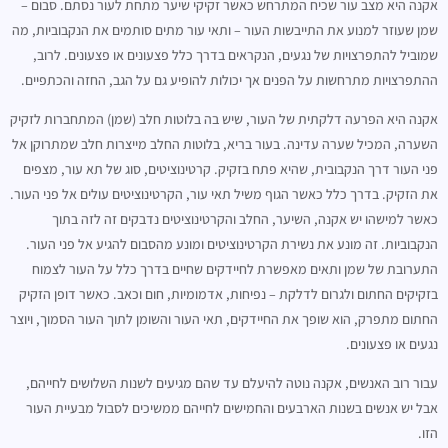
אקנה היא מצב עור שכיח המתרחש כאשר זקיקי שיער מתחת לעור נסתם. סבום –
שמן שעוזר למנוע את התייבשות העור – ותאי עור מתים סותמים את הנקבוביות, מה
שמוביל להתפרצויות של נגעים, הנקראים בדרך כלל פצעונים או פצעונים. לרוב,
ההתפרצויות מתרחשות על הפנים אך יכולות להופיע גם על הגב, החזה והכתפיים.
אקנה היא הפרעה דלקתית של העור, שיש בה בלוטות חלב (שמן) המתחברות לזקיק
השערה, המכיל שערה עדינה. בעור בריא, בלוטות החלב מייצרות חלב שמתרוקן אל
פני העור דרך הנקבובית, שהיא פתח בזקיק. קרטינוציטים, סוג של תא עור, מצפים
את הזקיק. בדרך כלל כאשר הגוף משיל תאי עור, הקרטינוציטים עולים אל פני העור.
כאשר למישהו יש אקנה, השיער, החלב והקרטינוציטים נדבקים זה לזה בתוך
הנקבוביות. זה מונע את נשירת הקרטינוציטים ומונע מהסבום להגיע אל פני העור.
התערובת של שמן ותאים מאפשרת לחיידקים שחיים בדרך כלל על העור לצמוח
בזקיקים החתום ולגרום לדלקת – נפיחות, אדמומיות, חום וכאב. כאשר דופן הזקיק
החתום מתפרק, הוא שופך את החיידקים, תאי העור והשומן לתוך העור הסמוך, ויוצר
נגעים או פצעונים.
עבור רוב האנשים, אקנה נוטה להיעלם עד שהם מגיעים לשנות השלושים לחייהם,
אבל יש אנשים בשנות הארבעים והחמישים לחייהם ממשיכים לסבול מבעיית העור
הזו.