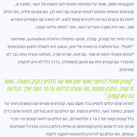
הנקבוביות חסום, שומר על הסתימה מתחת לפני השטח של העור. מסיבה זו,
קומדונים פתוחים מכוסים לעתים קרובות עם ראש לבן. נקראים גם מיליה, הם יכולים
להיות גם צהובים במראה ולהרגיש קשים למגע. לא משנה אם הקומודון פתוח או
סגור, הוא יהיה מוגבה מעל פני העור, ויוצר לפחות בליטה קטנה.
צורת היחיד של קומדון, קומדו, מגיעה מהמילה הלטינית comedere, שפירושה
"לאכול". בטרמינולוגיה הרפואית של ימינו, הכוונה היא למוגלה ולשמן המתבטאים
לעתים מקומדו פתוח או סגור. עם זאת, אם זה קורה, מבחינה טכנית אתה כבר לא
מתמודד עם קומדון אלא עם פצעון (פוסטולה). בדרך כלל לא ניתן להקפיץ
קומדונים.
"קומדון מתחיל להיווצר כאשר שמן ותאי עור נלכדים בזקיק השערה. כאשר
זה קורה, הזקיק מתנפח, מה שגורם לבליטה על פני העור שלך. הבליטה
הזו היא קומדון."
למרות שהם יכולים להופיע בכל מקום בגוף, קומדונים סגורים הם הנפוצים ביותר על
הפנים, במיוחד האף, הלחיים והמצח. הם יכולים גם לנוע בגודלם: למרות שהם בדרך
כלל קטנים (קוטר של 1 עד 2 מילימטרים), הם יכולים גם להיות קטנים מדי מכדי
שניתן יהיה לראותם (מיקרוקומדונים) או אפילו גדולים בהרבה מהרגיל (קומדונים
ענקיים). הם יכולים גם להידבק ולהתפתח לאקנה דלקתי.