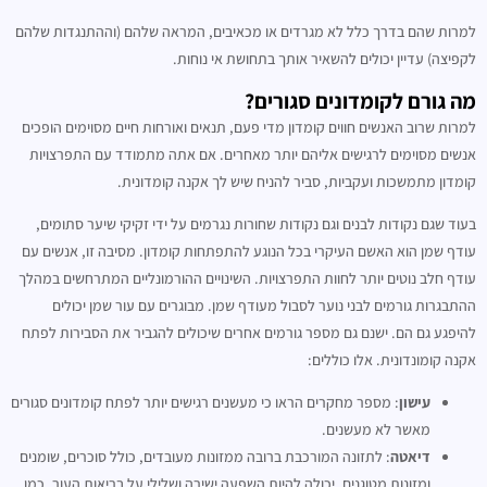
למרות שהם בדרך כלל לא מגרדים או מכאיבים, המראה שלהם (וההתנגדות שלהם
לקפיצה) עדיין יכולים להשאיר אותך בתחושת אי נוחות.
מה גורם לקומדונים סגורים?
למרות שרוב האנשים חווים קומדון מדי פעם, תנאים ואורחות חיים מסוימים הופכים
אנשים מסוימים לרגישים אליהם יותר מאחרים. אם אתה מתמודד עם התפרצויות
קומדון מתמשכות ועקביות, סביר להניח שיש לך אקנה קומדונית.
בעוד שגם נקודות לבנים וגם נקודות שחורות נגרמים על ידי זקיקי שיער סתומים,
עודף שמן הוא האשם העיקרי בכל הנוגע להתפתחות קומדון. מסיבה זו, אנשים עם
עודף חלב נוטים יותר לחוות התפרצויות. השינויים ההורמונליים המתרחשים במהלך
ההתבגרות גורמים לבני נוער לסבול מעודף שמן. מבוגרים עם עור שמן יכולים
להיפגע גם הם. ישנם גם מספר גורמים אחרים שיכולים להגביר את הסבירות לפתח
אקנה קומונדונית. אלו כוללים:
עישון
: מספר מחקרים הראו כי מעשנים רגישים יותר לפתח קומדונים סגורים
מאשר לא מעשנים.
דיאטה
: לתזונה המורכבת ברובה ממזונות מעובדים, כולל סוכרים, שומנים
ומזונות מטוגנים, יכולה להיות השפעה ישירה ושלילי על בריאות העור. כמו