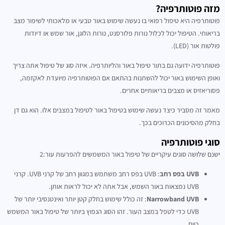
מזה פוטותרפיה?
פוטותרפיה היא טיפול רפואי בו נעשה שימוש באור טבעי או מלאכותי לשיפור מצב
בריאותי. הטיפול יכול לכלול נורות פלורסנט, נורות הלוגן, אור שמש או דיודות
פולטות אור (LED).
פוטותרפיה ידועה גם בתור טיפול באור והליותרפיה. איזה סוג של טיפול אתה צריך
ואופן השימוש באור יכול להשתנות בהתאם אם הפוטותרפיה מיועדת לאקזמה,
פסוריאזיס או מצבים בריאותיים אחרים.
מאמר זה מסביר כיצד נעשה שימוש בטיפול באור לטיפול במצבים אלו. הוא גם דן
בחלק מהסיכונים הכרוכים בכך.
סוגי פוטותרפיה
ישנם שלושה סוגים עיקריים של טיפול באור המשמשים להפרעות עור:2
UVB בפס רחב
: UVB בפס רחב משתמש במגוון רחב של קרני UVB. קרני
UVB נמצאות באור השמש, אבל אתה לא יכול לראות אותן.
Narrowband UVB
: זה כולל שימוש בחלק קטן יותר ואינטנסיבי יותר של
UVB כדי לטפל במצב העור. זהו הסוג הנפוץ ביותר של טיפול באור המשמש
כיום.