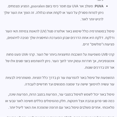
PUVA
: משלב אור UVA עם חומר כימי בשם psoralen, המגיע מצמחים.
ניתן למרוח פסורלן על העור או לקחת אותו כגלולה. זה הופך את העור שלך
לרגיש יותר לאור.
טיפול בפוטותרפיה כולל שימוש באור אולטרה סגול (UV) להאטת צמיחת תאי העור
ודלקת. דלקת היא אחת הדרכים שבהן המערכת החיסונית שלך מגיבה לזיהומים,
פציעות ו"פולשים" זרים.
קרני UVB משפיעות על השכבות החיצוניות ביותר של העור. קרני UVA מעט פחות
אינטנסיביות, אך חודרות עמוק יותר לתוך העור. ניתן להשתמש בשני סוגים אלו של
אור UV בדרכים שונות.
ההשפעות של טיפול באור להפרעות עור הן בדרך כלל זמניות. פוטותרפיה לבעיות
עור עשויה להימשך שישה עד שמונה מפגשים ועד חודשיים לעבודה.
טיפול באור יכול לשמש לטיפול במצבי עור, הפרעות במצב הרוח, הפרעות שינה,
כמה סוגי סרטן וצהבת אצל תינוקות. חלק מהטיפולים כוללים חשיפה לאור טבעי או
מלאכותי. אחרים משלבים טיפול באור עם תרופה שהופכת את האור ליעיל יותר.