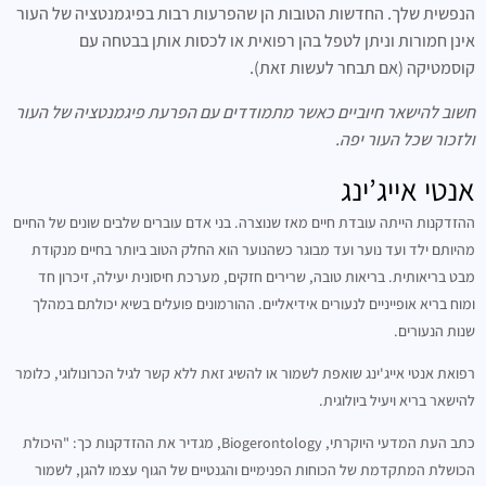
הנפשית שלך. החדשות הטובות הן שהפרעות רבות בפיגמנטציה של העור
אינן חמורות וניתן לטפל בהן רפואית או לכסות אותן בבטחה עם
קוסמטיקה (אם תבחר לעשות זאת).
חשוב להישאר חיוביים כאשר מתמודדים עם הפרעת פיגמנטציה של העור
ולזכור שכל העור יפה.
אנטי אייג’ינג
ההזדקנות הייתה עובדת חיים מאז שנוצרה. בני אדם עוברים שלבים שונים של החיים
מהיותם ילד ועד נוער ועד מבוגר כשהנוער הוא החלק הטוב ביותר בחיים מנקודת
מבט בריאותית. בריאות טובה, שרירים חזקים, מערכת חיסונית יעילה, זיכרון חד
ומוח בריא אופייניים לנעורים אידיאליים. ההורמונים פועלים בשיא יכולתם במהלך
שנות הנעורים.
רפואת אנטי אייג'ינג שואפת לשמור או להשיג זאת ללא קשר לגיל הכרונולוגי, כלומר
להישאר בריא ויעיל ביולוגית.
כתב העת המדעי היוקרתי, Biogerontology, מגדיר את ההזדקנות כך: "היכולת
הכושלת המתקדמת של הכוחות הפנימיים והגנטיים של הגוף עצמו להגן, לשמור