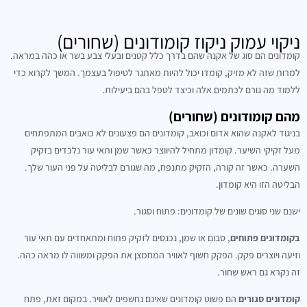
ניקוי עמוק ניקוז קומודונים (שחורים)
קומדונים הם סוג של אקנה שהם בדרך כלל קטנים ובעלי צבע בשר או כהה במראה.
למרות שזה לא מזיק, קומדו יכול להיות מאתגר לטיפול בעצמך. המשך לקרוא כדי
ללמוד מה גורם לכתמים אלה וכיצד לטפל בהם ביעילות.
מהם קומודונים (שחורים)
בניגוד לאקנה שהוא אדום וכואב, קומדונים הם פצעונים לא כואבים המתפתחים
מעל זקיקי השיער. קומדון מתחיל להיווצר כאשר שמן ותאי עור נלכדים בזקיק
השערה. כאשר זה קורה, הזקיק מתנפח, מה שגורם לבליטה על פני העור שלך.
הבליטה הזו היא קומדון.
ישנם שני סוגים שונים של קומדונים: פתוח וסגור.
בקומדונים פתוחים
, סבום או שמן, נכנסים לזקיק פתוח ומתאחדים עם תאי עור
וזיעה ויוצרים פקק. הפקק חשוף לאוויר המחמצן את הפקק ומשווה לו מראה כהה.
זה נקרא גם ראש שחור.
קומדונים סגורים
הם פשוט קומדונים שאינם נחשפים לאוויר. במקום זאת, פתח