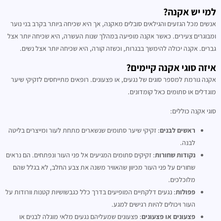
למי יש אקנה?
אנשים מכל הגזעים והגילאים סובלים מאקנה, אך היא שכיחה ביותר בקרב בני נוער
ומבוגרים צעירים. כאשר אקנה מופיעה במהלך שנות העשרה, היא שכיחה יותר אצל
גברים. אקנה יכולה להימשך בבגרות, וכשזה קורה, היא שכיחה יותר אצל נשים.
איזה סוגי אקנה קיימים?
אקנה גורמת למספר סוגים של נגעים, או פצעונים. רופאים מתייחסים לזקיקי שיער
מוגדלים או סתומים כאל קומדונים.
סוגי אקנה כוללים:
ראשים לבנים
: זקיקי שיער סתומים שנשארים מתחת לעור ומייצרים בליטה
לבנה.
נקודות שחורות
: זקיקים סתומים המגיעים אל פני העור ונפתחים. הם נראים
שחורים על פני העור מכיוון שהאוויר משנה את צבע החלב, לא בגלל שהם
מלוכלכים.
פפולות
: נגעים דלקתיים המופיעים בדרך כלל כגבשושיות קטנות וורודות על
העור ויכולים להיות רגישים למגע.
פצעונים או פצעונים
: פצעונים שמעליהם נגעים מלאי מוגלה לבנים או