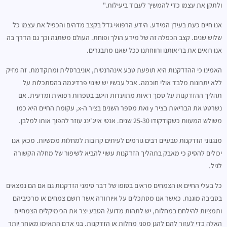
ולתקן את עצמו כדי להמשיך לעבוד ביעילות."
אנו חיים כעת בעידן המידע. הידע הרפואי גדל בקצב מדהים והכפיל את עצמו כל
שלוש שנים. קצב הכפלה זה של מידע הולך ופוחת. העולם משתנה וכך גם הדרך בה
אנו רואים את בריאותנו ורווחתנו ככל שאנו מתבגרים.
האמינו כי ההזדקנות היא תופעת טבע אינהרנטית, אוניברסלית ומתקדמת. זה מזיק
ללא יתרונות מלבד אולי חוכמה. אבל עכשיו יש שינוי פרדיגמה בהסתכלות על
תהליך ההזדקנות על סמך ראיות מתועדות היטב בספרות רפואית ומדעית. אם
נשרטט את הבריאות בציר y ואת מספר השנים בציר ה-x, עקומת החיים היא כמו
משולש המעוות כשקודקודו 25-30 שנים. אנטי אייג'ינג עוזר להפוך אותו למלבן.
מנגנוני הזדקנות טבעיים רבים גורמים לעיתים קרובות למחלות ממשיות. מכאן אנו
יכולים להסיק כי מאבק בתהליך הזדקנות עשוי להביא לשיפור של מחלה הקשורה
לגיל.
כל בעלי החיים או הצמחים מראים בסופו של דבר סימני הזדקנות גם אם הם נמצאים
בסביבה מוגנת. כאשר אנו מסתכלים על איורוודה אשר רושם צמחים או מרכיביהם
ותמציות להילחם במחלות, יש לתהות מדוע? הטבע יצר את הכימיקלים הצמחיים
האלה כדי לעזור להם להגן מפני מחלות או הזדקנות. בני אדם התאימו מאוחר יותר